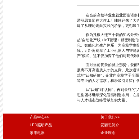
在当前高校毕业生就业面临诸多
爱丽思集团在大连工厂陆续迎来了大连
建了从理论走向实践的桥梁，更彰显
作为扎根大连三十载的知名外资
起“自动化产线＋IoT管理＋精密制
化、智能化的生产体系，为高校学生
线，近距离观摩了工业机器人与智能
产”模式。这不仅加深了他们对现代
面对当前复杂的就业形势，爱丽
展离不开高素质人才的支撑。此次邀
式的“认知研修”，企业向高校学子全
等专业的人才需求，积极吸引并留住
从“认知”到“认同”，再到最终
思集团将继续深化智能制造布局，在
与人才强市战略贡献坚实力量。
产品中心>>
关于我们>>
LED照明产品
爱丽思简介
家用电器
企业理念