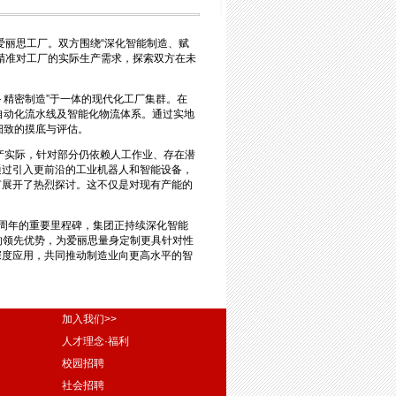
连爱丽思工厂。双方围绕“深化智能制造、赋
精准对工厂的实际生产需求，探索双方在未
＋精密制造”于一体的现代化工厂集群。在
自动化流水线及智能化物流体系。通过实地
细致的摸底与评估。
生产实际，针对部分仍依赖人工作业、存在潜
通过引入更前沿的工业机器人和智能设备，
节展开了热烈探讨。这不仅是对现有产能的
0周年的重要里程碑，集团正持续深化智能
域的领先优势，为爱丽思量身定制更具针对性
深度应用，共同推动制造业向更高水平的智
加入我们>>
人才理念·福利
校园招聘
社会招聘