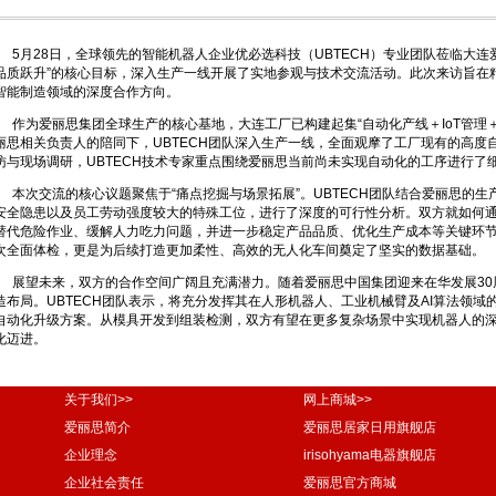
5月28日，全球领先的智能机器人企业优必选科技（UBTECH）专业团队莅临大
品质跃升”的核心目标，深入生产一线开展了实地参观与技术交流活动。此次来访旨在
智能制造领域的深度合作方向。
作为爱丽思集团全球生产的核心基地，大连工厂已构建起集“自动化产线＋IoT管理
丽思相关负责人的陪同下，UBTECH团队深入生产一线，全面观摩了工厂现有的高度
访与现场调研，UBTECH技术专家重点围绕爱丽思当前尚未实现自动化的工序进行了
本次交流的核心议题聚焦于“痛点挖掘与场景拓展”。UBTECH团队结合爱丽思的
安全隐患以及员工劳动强度较大的特殊工位，进行了深度的可行性分析。双方就如何
替代危险作业、缓解人力吃力问题，并进一步稳定产品品质、优化生产成本等关键环
次全面体检，更是为后续打造更加柔性、高效的无人化车间奠定了坚实的数据基础。
展望未来，双方的合作空间广阔且充满潜力。随着爱丽思中国集团迎来在华发展3
造布局。UBTECH团队表示，将充分发挥其在人形机器人、工业机械臂及AI算法领
自动化升级方案。从模具开发到组装检测，双方有望在更多复杂场景中实现机器人的
化迈进。
关于我们>>
网上商城>>
爱丽思简介
爱丽思居家日用旗舰店
企业理念
irisohyama电器旗舰店
企业社会责任
爱丽思官方商城