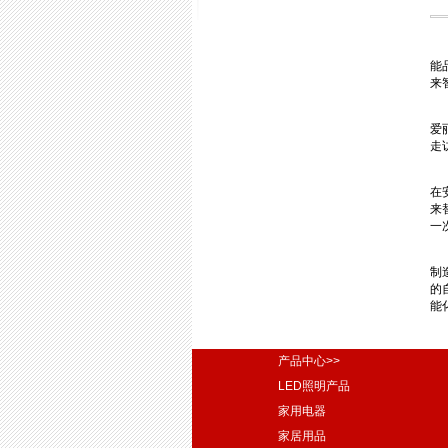
能
来
爱
走
在
来
一
制
的
能
产品中心>>
LED照明产品
家用电器
家居用品